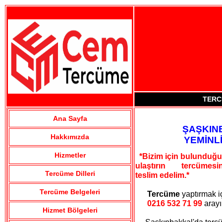
TERC
Ana Sayfa
ŞAŞKIN
Hakkımızda
YEMİNL
Hizmetler
*Bizim için bulunduğu
ulaştırın tercümesini
Tercüme Dilleri
teslim edelim.*
Tercüme Belgeleri
Tercüme
yaptırmak i
0216 532 71 99
aray
Hizmet Bölgeleri