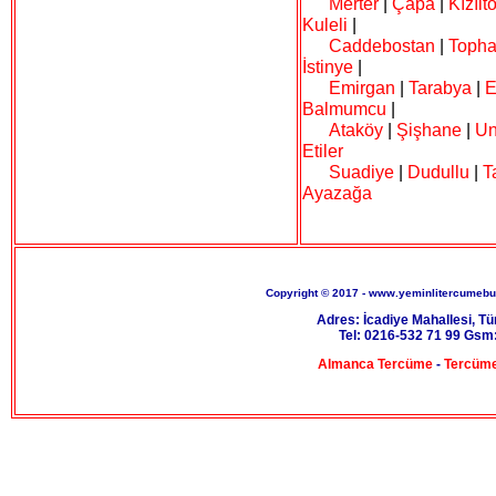
Merter
|
Çapa
|
Kızılt
Kuleli
|
Caddebostan
|
Toph
İstinye
|
Emirgan
|
Tarabya
|
E
Balmumcu
|
Ataköy
|
Şişhane
|
Un
Etiler
Suadiye
|
Dudullu
|
T
Ayazağa
Copyright © 2017 - www.yeminlitercumeburo
Adres: İcadiye Mahallesi, T
Tel: 0216-532 71 99 Gsm:
Almanca Tercüme
-
Tercüme