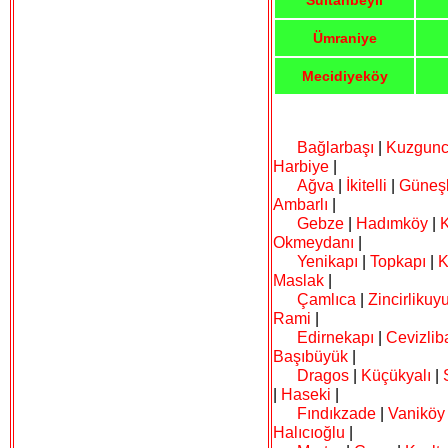
Sultanbeyli
Ümraniye
Mecidiyeköy
Bağlarbaşı
|
Kuzgun
Harbiye
|
Ağva
|
İkitelli
|
Güneşl
Ambarlı
|
Gebze
|
Hadımköy
|
Okmeydanı
|
Yenikapı
|
Topkapı
|
K
Maslak
|
Çamlıca
|
Zincirlikuy
Rami
|
Edirnekapı
|
Cevizlib
Başıbüyük
|
Dragos
|
Küçükyalı
|
|
Haseki
|
Fındıkzade
|
Vaniköy
Halıcıoğlu
|