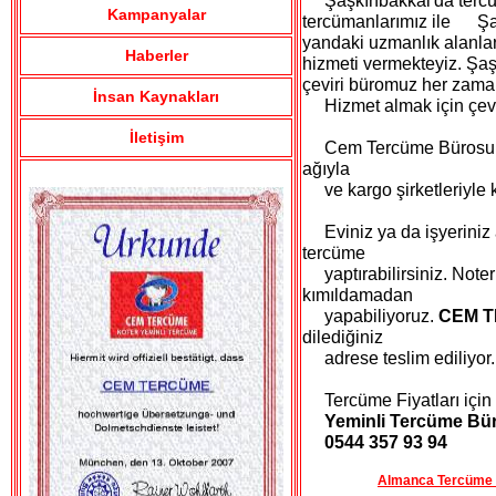
Şaşkınbakkal'da tercüm
Kampanyalar
tercümanlarımız ile Şaş
yandaki uzmanlık alanlar
Haberler
hizmeti vermekteyiz. Şa
çeviri büromuz her zaman
İnsan Kaynakları
Hizmet almak için çeviri
İletişim
Cem Tercüme Bürosu Şaş
ağıyla
ve kargo şirketleriyle ke
Eviniz ya da işyeriniz 
tercüme
yaptırabilirsiniz. Noter 
kımıldamadan
yapabiliyoruz.
CEM 
dilediğiniz
adrese teslim ediliyor.
Tercüme Fiyatları için biz
Yeminli Tercüme Bür
0544 357 93 94
Almanca Tercüme