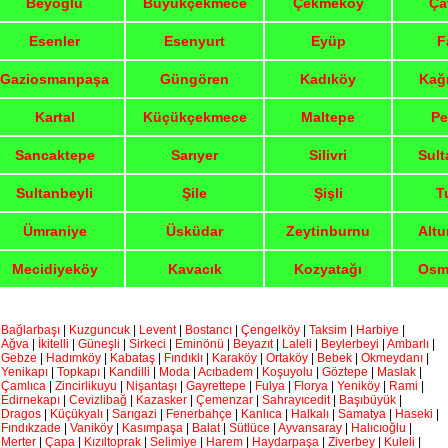
Beyoğlu
Büyükçekmece
Çekmeköy
Ça
Esenler
Esenyurt
Eyüp
F
Gaziosmanpaşa
Güngören
Kadıköy
Kağ
Kartal
Küçükçekmece
Maltepe
Pe
Sancaktepe
Sarıyer
Silivri
Sult
Sultanbeyli
Şile
Şişli
T
Ümraniye
Üsküdar
Zeytinburnu
Altu
Mecidiyeköy
Kavacık
Kozyatağı
Osm
Bağlarbaşı
|
Kuzguncuk
|
Levent
|
Bostancı
|
Çengelköy
|
Taksim
|
Harbiye
|
Ağva
|
İkitelli
|
Güneşli
|
Sirkeci
|
Eminönü
|
Beyazıt
|
Laleli
|
Beylerbeyi
|
Ambarlı
|
Gebze
|
Hadımköy
|
Kabataş
|
Fındıklı
|
Karaköy
|
Ortaköy
|
Bebek
|
Okmeydanı
|
Yenikapı
|
Topkapı
|
Kandilli
|
Moda
|
Acıbadem
|
Koşuyolu
|
Göztepe
|
Maslak
|
Çamlıca
|
Zincirlikuyu
|
Nişantaşı
|
Gayrettepe
|
Fulya
|
Florya
|
Yeniköy
|
Rami
|
Edirnekapı
|
Cevizlibağ
|
Kazasker
|
Çemenzar
|
Sahrayıcedit
|
Başıbüyük
|
Dragos
|
Küçükyalı
|
Sarıgazi
|
Fenerbahçe
|
Kanlıca
|
Halkalı
|
Samatya
|
Haseki
|
Fındıkzade
|
Vaniköy
|
Kasımpaşa
|
Balat
|
Sütlüce
|
Ayvansaray
|
Halıcıoğlu
|
Merter
|
Çapa
|
Kızıltoprak
|
Selimiye
|
Harem
|
Haydarpaşa
|
Ziverbey
|
Kuleli
|