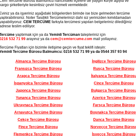
m Tercüme Bürosu Balmumcu haricindeki ilçelere de yaygın kurye ağıyla ve
go şirketleriyle kesintisiz çeviri hizmeti vermektedir.
iniz ya da işyeriniz aşağıdaki bölgelerden birinde ise bize gelmeden tercüme
tırabilirsiniz. Noter Tasdikli Tercümelerinizi dahi siz yerinizden kımıldamadan
pabiliyoruz.
CEM TERCÜME
farkıyla tercümesi yapılan belgeleriniz dilediğiniz
rese teslim ediliyor.
Tercüme
yaptırmak için ya da
Yeminli Tercüman
talepleriniz için
0216 532 71 99
arayınız ya da
cem@cemtercume.com
mail yollayınız.
cüme Fiyatları için bizimle iletişime geçin ve fiyat teklifi isteyin:
Yeminli Tercüme Bürosu Balmumcu: 0216 532 71 99 ya da 0544 357 93 94
Almanca Tercüme Bürosu
İngilizce Tercüme Bürosu
Fransızca Tercüme Bürosu
Rusça Tercüme Bürosu
Arapça Tercüme Bürosu
İtalyanca Tercüme Büros
İspanyolca Tercüme Bürosu
Çince Tercüme Bürosu
Japonca Tercüme Bürosu
Bulgarca Tercüme Büros
Yunanca Tercüme Bürosu
Azerice Tercüme Bürosu
Ukraynaca Tercüme Bürosu
Farsça Tercüme Bürosu
Arnavutça Tercüme Bürosu
Boşnakça Tercüme Büros
Çekçe Tercüme Bürosu
Danca Tercüme Bürosu
Fince Tercüme Bürosu
Norveççe Tercüme Büros
Flemenkçe Tercüme Bürosu
İsveççe Tercüme Bürosu