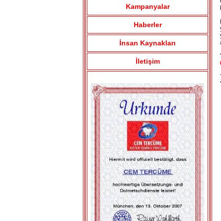
Ce
Kampanyalar
kar
Ev
Haberler
yap
ya
İnsan Kaynakları
ad
İletişim
Ter