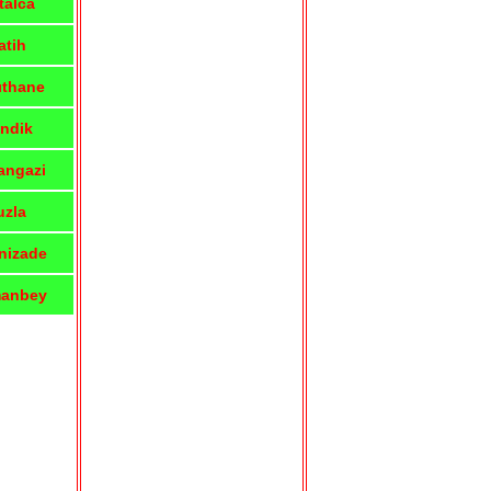
talca
atih
ıthane
ndik
angazi
uzla
nizade
anbey