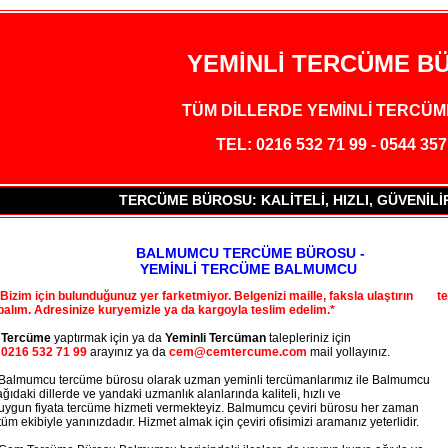
YEMİNLİ TERCÜME B
TÜM DİLLERDE YEMİNLİ TERCÜM
TEL: 0216 532 71 99 - 0544 357
TERCÜME BÜROSU: KALİTELİ, HIZLI, GÜVENİL
BALMUMCU TERCÜME BÜROSU -
YEMİNLİ TERCÜME BALMUMCU
izim için bulunduğunuz yer farketmiyor. Belgenizi maille, faksla ulaştırın t
palım. Adresinize kuryemizle ya da kargoyla teslim edelim.*
ercüme
yaptırmak için ya da
Yeminli Tercüman
talepleriniz için
0216 532 71 99
arayınız ya da
cem@cemtercume.com
mail yollayınız.
lmumcu tercüme bürosu olarak uzman yeminli tercümanlarımız ile Balmumcu 
ğıdaki dillerde ve yandaki uzmanlık alanlarında kaliteli, hızlı ve
gun fiyata tercüme hizmeti vermekteyiz. Balmumcu çeviri bürosu her zaman
 ekibiyle yanınızdadır. Hizmet almak için çeviri ofisimizi aramanız yeterlidir.