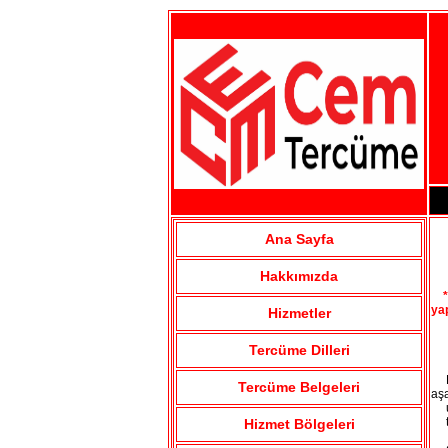
Ana Sayfa
Hakkımızda
*B
ya
Hizmetler
T
Tercüme Dilleri
Ba
Tercüme Belgeleri
aşa
uy
tüm
Hizmet Bölgeleri