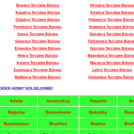
İbranice Tercüme Bürosu
Hırvatça Tercüme Bürosu
Kazakça Tercüme Bürosu
Kırgızca Tercüme Bürosu
Özbekçe Tercüme Bürosu
Polonezce Tercüme Büros
Portekizce Tercüme Bürosu
Romence Tercüme Büros
Sırpça Tercüme Bürosu
Slovakça Tercüme Büros
Slovence Tercüme Bürosu
Türkmence Tercüme Büro
Ermenice Tercüme Bürosu
Gürcüce Tercüme Bürosu
Hintçe Tercüme Bürosu
Makedonca Tercüme Büro
Korece Tercüme Bürosu
Macarca Tercüme Büros
Estonyaca Tercüme Bürosu
Lehçe Tercüme Bürosu
Moldovca Tercüme Bürosu
Osmanlıca Tercüme Büros
DİĞER HİZMET BÖLGELERİMİZ:
Adalar
Arnavutköy
Ataşehir
Av
Bağcılar
Bahçelievler
Bakırköy
Başa
Bayrampaşa
Beşiktaş
Beykoz
Beyl