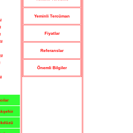
Yeminli Tercüman
u
u
Fiyatlar
u
su
Referanslar
su
u
Önemli Bilgiler
u
cılar
kşehir
ikdüzü