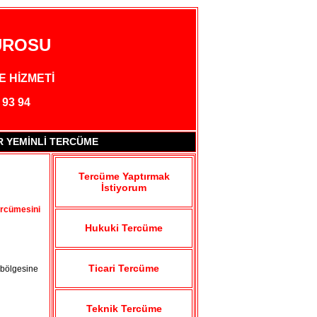
ÜROSU
E HİZMETİ
 93 94
İR YEMİNLİ TERCÜME
Tercüme Yaptırmak
İstiyorum
ercümesini
Hukuki Tercüme
Ticari Tercüme
bölgesine
Teknik Tercüme