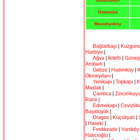
Sultanbeyli
Ümraniye
Mecidiyeköy
Bağlarbaşı
|
Kuzgun
Harbiye
|
Ağva
|
İkitelli
|
Güneşl
Ambarlı
|
Gebze
|
Hadımköy
|
Okmeydanı
|
Yenikapı
|
Topkapı
|
K
Maslak
|
Çamlıca
|
Zincirlikuy
Rami
|
Edirnekapı
|
Cevizlib
Başıbüyük
|
Dragos
|
Küçükyalı
|
|
Haseki
|
Fındıkzade
|
Vaniköy
Halıcıoğlu
|