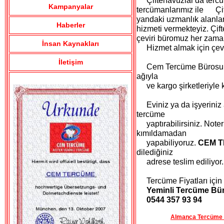
Çiftehavuzlar'da tercü
Kampanyalar
tercümanlarımız ile Çif
yandaki uzmanlık alanlar
Haberler
hizmeti vermekteyiz. Çif
çeviri büromuz her zaman
İnsan Kaynakları
Hizmet almak için çeviri
İletişim
Cem Tercüme Bürosu Çif
ağıyla
ve kargo şirketleriyle ke
Eviniz ya da işyeriniz 
tercüme
yaptırabilirsiniz. Noter 
kımıldamadan
yapabiliyoruz.
CEM 
dilediğiniz
adrese teslim ediliyor.
Tercüme Fiyatları için biz
Yeminli Tercüme Bür
0544 357 93 94
Almanca Tercüme