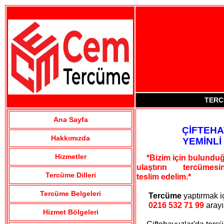
TERC
Ana Sayfa
ÇİFTEH
Hakkımızda
YEMİNL
Hizmetler
*Bizim için bulunduğ
ulaştırın tercümesini
Tercüme Dilleri
teslim edelim.*
Tercüme Belgeleri
Tercüme
yaptırmak i
0216 532 71 99
aray
Hizmet Bölgeleri