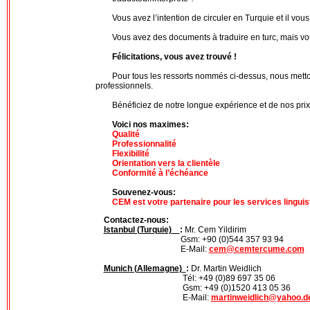
Vous avez l’intention de circuler en Turquie et il vous
Vous avez des documents à traduire en turc, mais vou
Félicitations, vous avez trouvé !
Pour tous les ressorts nommés ci-dessus, nous mettons 
professionnels.
Bénéficiez de notre longue expérience et de nos pri
Voici nos maximes:
Qualité
Professionnalité
Flexibilité
Orientation vers la clientèle
Conformité à l’échéance
Souvenez-vous:
CEM est votre partenaire pour les services linguis
Contactez-nous:
Istanbul (Turquie)
:
Mr. Cem Yildirim
Gsm: +90 (0)544 357 93 94
E-Mail:
cem@cemtercume.com
Munich (Allemagne)
:
Dr. Martin Weidlich
Tél: +49 (0)89 697 35 
Gsm: +49 (0)1520 413 05
E-Mail:
martinweidlich@yahoo.d