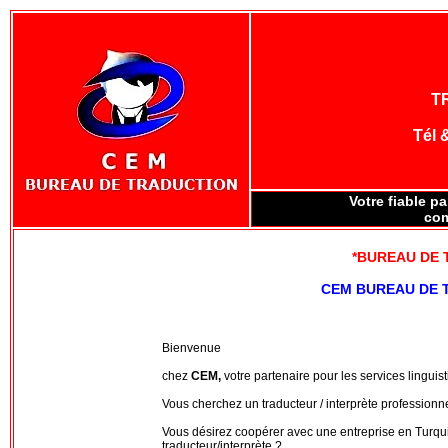
T
Tél 
Votre fiable pa
com
*BUREAU DE 
CEM BUREAU DE 
Bienvenue
chez
CEM,
votre partenaire pour les services linguis
Vous cherchez un traducteur / interprète professionnel
Vous désirez coopérer avec une entreprise en Turquie
traducteur/interprète ?